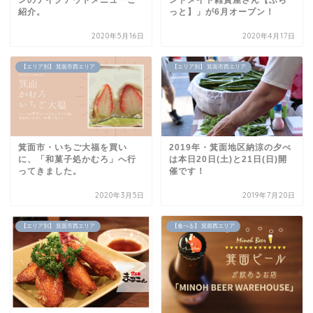
紹介。
っと】」が6月オープン！
2020年5月16日
2020年4月17日
【エリア別】 箕面市西エリア
【エリア別】 箕面市西エリア
箕面市・いちご大福を買い
2019年・箕面地区納涼の夕べ
に、「和菓子処かむろ」へ行
は本日20日(土)と21日(日)開
ってきました。
催です！
2020年3月5日
2019年7月20日
【エリア別】 箕面市西エリア
【食べる】 箕面西エリア