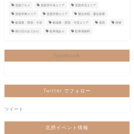
箕面グルメ
箕面市中央エリア
箕面市北エリア
箕面市東エリア
箕面市西エリア
粟生外院・粟生新家
船場東・西宿・今宮
船場東・西宿・今宮エリア
遊具
雑貨
雨の日のおでかけ
駐車場あり
駐車場無料
facebook
Twitter でフォロー
ツイート
北摂イベント情報