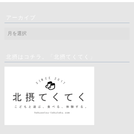
アーカイブ
ア
ー
カ
イ
ブ
北摂はコチラ。「北摂てくてく」