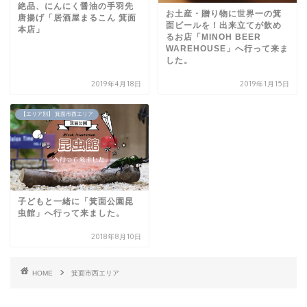
絶品、にんにく醤油の手羽先
お土産・贈り物に世界一の箕
唐揚げ「居酒屋まるこん 箕面
面ビールを！出来立てが飲め
本店」
るお店「MINOH BEER
WAREHOUSE」へ行って来ま
した。
2019年4月18日
2019年1月15日
【エリア別】 箕面市西エリア
子どもと一緒に「箕面公園昆
虫館」へ行って来ました。
2018年8月10日
HOME
箕面市西エリア