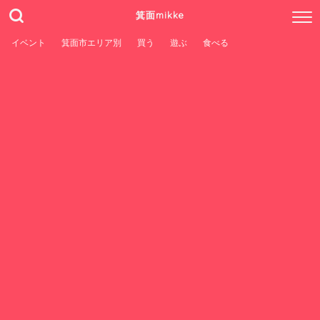
箕面mikke
イベント
箕面市エリア別
買う
遊ぶ
食べる