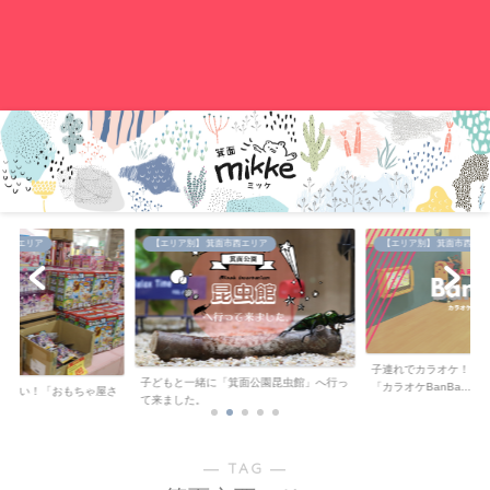
。
中央エリア
【エリア別】 箕面市西エリア
【エリア別】 箕面市西エリ
子連れでカラオケ！キ
子どもと一緒に「箕面公園昆虫館」へ行っ
「カラオケBanBa...
が安い！「おもちゃ屋さ
て来ました。
..
― TAG ―