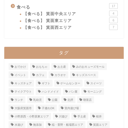
17
食べる
【食べる】 箕面中央エリア
4
【食べる】 箕面東エリア
6
【食べる】 箕面西エリア
7
タグ
おでかけ
おもちゃ
お土産
みのおキューズモール
イベント
カフェ
カラオケ
キッズスペース
キッズチェア
ギフト
ゲームセンター
スイーツ
テイクアウト
ハンドメイド
パン屋
モーニング
ランチ
乳幼児
公園
北摂
喫茶店
大阪府箕面市
子連れOK
室内遊び場
小野原西・小野原東エリア
川遊び
手土産
桜井
水遊び
無添加
稲・萱野・船場西エリア
箕面エリア