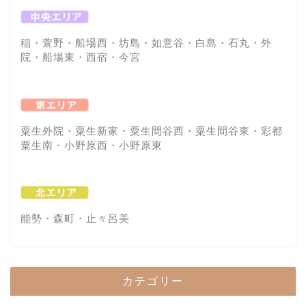
稲・萱野・船場西・坊島・如意谷・白島・石丸・外
院・船場東・西宿・今宮
粟生外院・粟生新家・粟生間谷西・粟生間谷東・彩都
粟生南・小野原西・小野原東
能勢・森町・止々呂美
カテゴリー