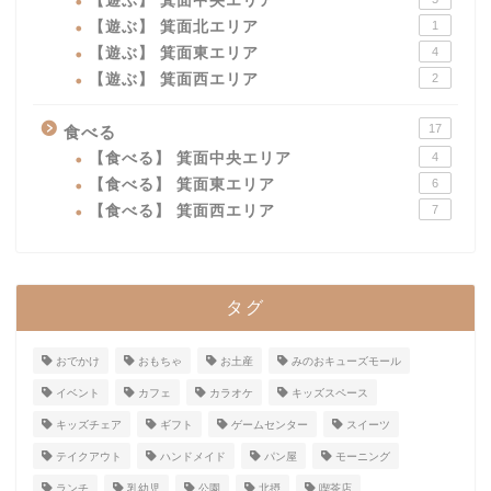
【遊ぶ】 箕面中央エリア
【遊ぶ】 箕面北エリア
1
【遊ぶ】 箕面東エリア
4
【遊ぶ】 箕面西エリア
2
17
食べる
【食べる】 箕面中央エリア
4
【食べる】 箕面東エリア
6
【食べる】 箕面西エリア
7
タグ
おでかけ
おもちゃ
お土産
みのおキューズモール
イベント
カフェ
カラオケ
キッズスペース
キッズチェア
ギフト
ゲームセンター
スイーツ
テイクアウト
ハンドメイド
パン屋
モーニング
ランチ
乳幼児
公園
北摂
喫茶店