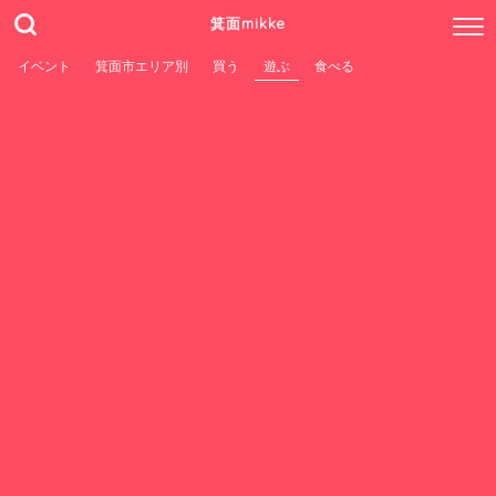
箕面mikke
イベント
箕面市エリア別
買う
遊ぶ
食べる