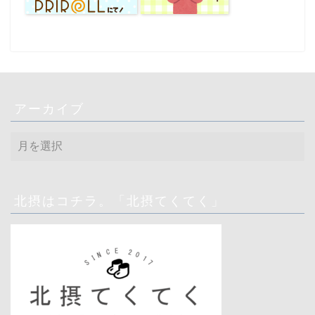
アーカイブ
ア
ー
カ
イ
ブ
北摂はコチラ。「北摂てくてく」