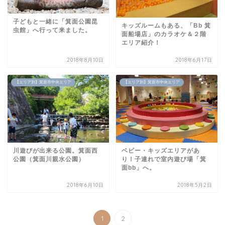
子どもと一緒に「箕面公園昆
キッズルームもある、「Bb 箕
虫館」へ行って来ました。
面船場店」のカラオケ＆２階
エリア紹介！
2018年8月10日
2018年6月17日
【エリア別】箕面市中央エリア
【エリア別】箕面市中央エリア
川遊びが出来る公園。箕面西
ベビー・キッズエリアがあ
公園（箕面川親水公園）
り！子連れで室内遊び場「箕
面bb」へ。
2018年6月10日
2018年5月2日
1
2