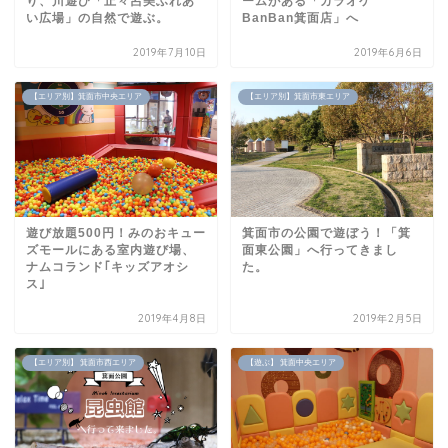
り、川遊び「止々呂美ふれあ
ームがある「カラオケ
い広場」の自然で遊ぶ。
BanBan箕面店」へ
2019年7月10日
2019年6月6日
【エリア別】箕面市中央エリア
【エリア別】箕面市東エリア
遊び放題500円！みのおキュー
箕面市の公園で遊ぼう！「箕
ズモールにある室内遊び場、
面東公園」へ行ってきまし
ナムコランド｢キッズアオシ
た。
ス｣
2019年4月8日
2019年2月5日
【エリア別】 箕面市西エリア
【遊ぶ】 箕面中央エリア