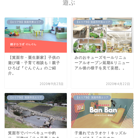
遊ぶ
【エリア別】箕面市東エリア
【エリア別】箕面市中央エリア
【箕面市・粟生新家】子供の
みのおキューズモールリニュ
遊び場・子育て相談も！親子
ーアルオープン延期&リニュー
ひろば『ぐんぐん』のご紹
アル後の様子を見て妄想。。
介。
2020年9月23日
2020年4月22日
【エリア別】 箕面市北エリア
【エリア別】 箕面市西エリア
箕面市でバーベキューや釣
子連れでカラオケ！キッズル