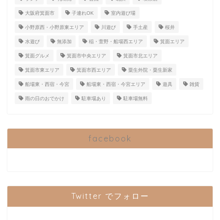
大阪府箕面市
子連れOK
室内遊び場
小野原西・小野原東エリア
川遊び
手土産
桜井
水遊び
無添加
稲・萱野・船場西エリア
箕面エリア
箕面グルメ
箕面市中央エリア
箕面市北エリア
箕面市東エリア
箕面市西エリア
粟生外院・粟生新家
船場東・西宿・今宮
船場東・西宿・今宮エリア
遊具
雑貨
雨の日のおでかけ
駐車場あり
駐車場無料
facebook
Twitter でフォロー