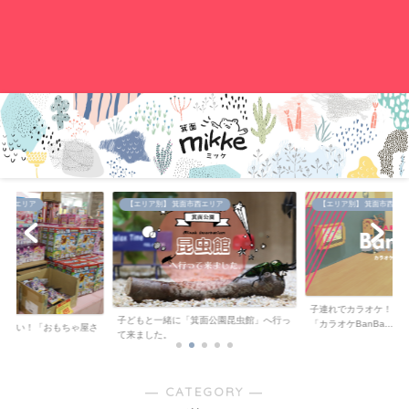
。
中央エリア
【エリア別】 箕面市西エリア
【エリア別】 箕面市西エリ
子連れでカラオケ！キ
子どもと一緒に「箕面公園昆虫館」へ行っ
「カラオケBanBa...
が安い！「おもちゃ屋さ
て来ました。
..
― CATEGORY ―