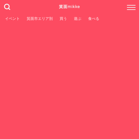
箕面mikke
イベント
箕面市エリア別
買う
遊ぶ
食べる