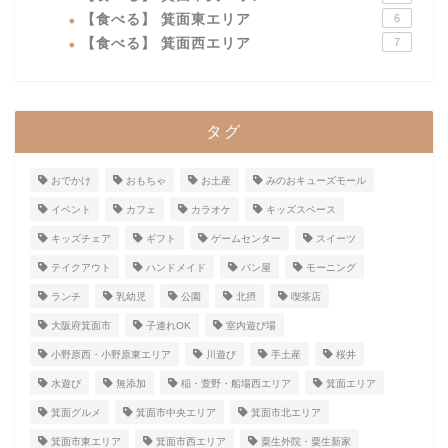
【食べる】 箕面東エリア
6
【食べる】 箕面西エリア
7
タグ
おでかけ
おもちゃ
お土産
みのおキューズモール
イベント
カフェ
カラオケ
キッズスペース
キッズチェア
ギフト
ゲームセンター
スイーツ
テイクアウト
ハンドメイド
パン屋
モーニング
ランチ
乳幼児
公園
北摂
喫茶店
大阪府箕面市
子連れOK
室内遊び場
小野原西・小野原東エリア
川遊び
手土産
桜井
水遊び
無添加
稲・萱野・船場西エリア
箕面エリア
箕面グルメ
箕面市中央エリア
箕面市北エリア
箕面市東エリア
箕面市西エリア
粟生外院・粟生新家