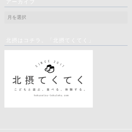
アーカイブ
ア
ー
カ
イ
ブ
北摂はコチラ。「北摂てくてく」