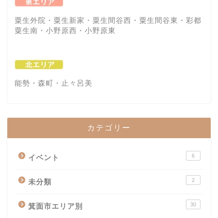
粟生外院・粟生新家・粟生間谷西・粟生間谷東・彩都
粟生南・小野原西・小野原東
能勢・森町・止々呂美
カテゴリー
6
イベント
2
未分類
30
箕面市エリア別