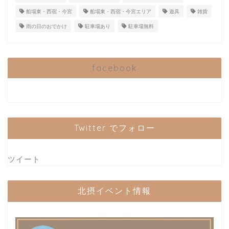
船場東・西宿・今宮
船場東・西宿・今宮エリア
遊具
雑貨
雨の日のおでかけ
駐車場あり
駐車場無料
facebook
Twitter でフォロー
ツイート
北摂イベント情報