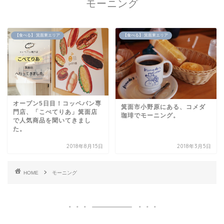
モーニング
【食べる】 箕面東エリア
【食べる】 箕面東エリア
オープン5日目！コッペパン専
箕面市小野原にある、コメダ
門店、「こぺてりあ」箕面店
珈琲でモーニング。
で人気商品を聞いてきまし
た。
2018年8月15日
2018年3月5日
HOME
モーニング