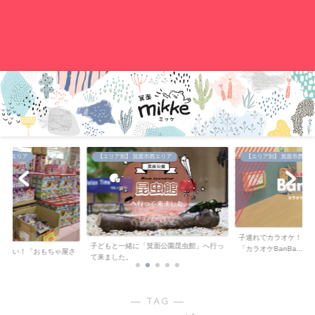
。
中央エリア
【エリア別】 箕面市西エリア
【エリア別】 箕面市西エリ
子連れでカラオケ！キ
子どもと一緒に「箕面公園昆虫館」へ行っ
「カラオケBanBa...
が安い！「おもちゃ屋さ
て来ました。
..
― TAG ―