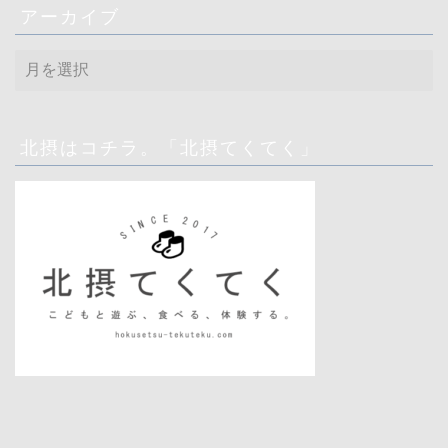
アーカイブ
ア
ー
カ
イ
ブ
北摂はコチラ。「北摂てくてく」