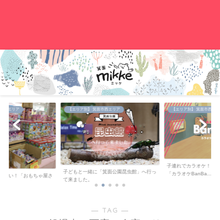
。
中央エリア
【エリア別】 箕面市西エリア
【エリア別】 箕面市西エリ
子連れでカラオケ！キ
子どもと一緒に「箕面公園昆虫館」へ行っ
「カラオケBanBa...
が安い！「おもちゃ屋さ
て来ました。
..
― TAG ―