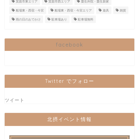
箕面市東エリア
箕面市西エリア
粟生外院・粟生新家
船場東・西宿・今宮
船場東・西宿・今宮エリア
遊具
雑貨
雨の日のおでかけ
駐車場あり
駐車場無料
facebook
Twitter でフォロー
ツイート
北摂イベント情報