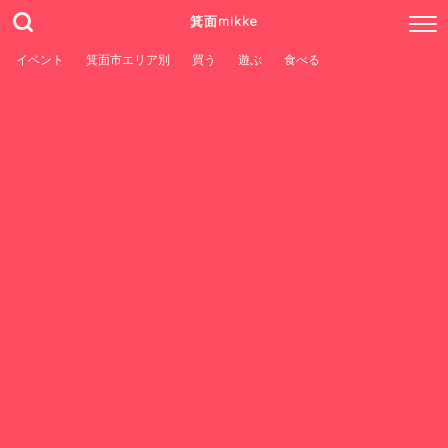
箕面mikke
イベント
箕面市エリア別
買う
遊ぶ
食べる