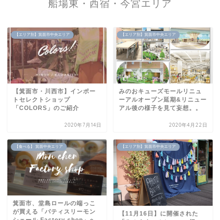
船場東・西宿・今宮エリア
【エリア別】箕面市中央エリア
【エリア別】箕面市中央エリア
【箕面市・川西市】インポー
みのおキューズモールリニュ
トセレクトショップ
ーアルオープン延期&リニュー
「COLORS」のご紹介
アル後の様子を見て妄想。。
2020年7月14日
2020年4月22日
【食べる】 箕面中央エリア
【エリア別】箕面市中央エリア
箕面市、堂島ロールの端っこ
が買える「パティスリーモン
【11月16日】に開催された
シェール Factory shop」へ