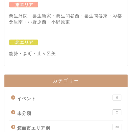
粟生外院・粟生新家・粟生間谷西・粟生間谷東・彩都
粟生南・小野原西・小野原東
能勢・森町・止々呂美
カテゴリー
6
イベント
2
未分類
30
箕面市エリア別