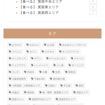
【食べる】 箕面中央エリア
4
【食べる】 箕面東エリア
6
【食べる】 箕面西エリア
7
タグ
おでかけ
おもちゃ
お土産
みのおキューズモール
イベント
カフェ
カラオケ
キッズスペース
キッズチェア
ギフト
ゲームセンター
スイーツ
テイクアウト
ハンドメイド
パン屋
モーニング
ランチ
乳幼児
公園
北摂
喫茶店
大阪府箕面市
子連れOK
室内遊び場
小野原西・小野原東エリア
川遊び
手土産
桜井
水遊び
無添加
稲・萱野・船場西エリア
箕面エリア
箕面グルメ
箕面市中央エリア
箕面市北エリア