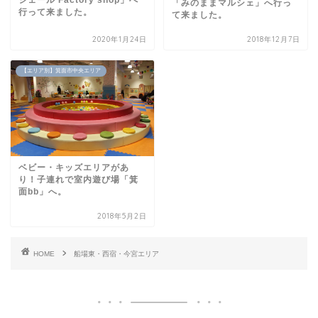
「みのままマルシェ」へ行っ
行って来ました。
て来ました。
2020年1月24日
2018年12月7日
【エリア別】箕面市中央エリア
ベビー・キッズエリアがあ
り！子連れで室内遊び場「箕
面bb」へ。
2018年5月2日
HOME
船場東・西宿・今宮エリア