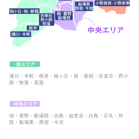
瀬川・半町・桜井・桜ヶ丘・桜・新稲・百楽荘・西小
路・牧落・箕面
稲・萱野・船場西・坊島・如意谷・白島・石丸・外
院・船場東・西宿・今宮