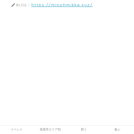
https://minohmikke.xyz/
BLOG：
イベント
箕面市エリア別
買う
遊ぶ