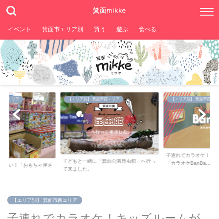
箕面mikke
イベント
箕面市エリア別
買う
遊ぶ
食べる
。
市西エリア
【エリア別】 箕面市西エリア
【エリア別】箕面市中央エ
子連れでカラオケ！キッズルームがある
箕面公園昆虫館」へ行っ
「カラオケBanBa...
箕面市のカフェで美味
「merci kitch...
【エリア別】 箕面市西エリア
子連れでカラオケ！キッズルームが