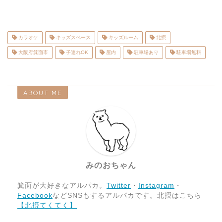
カラオケ
キッズスペース
キッズルーム
北摂
大阪府箕面市
子連れOK
屋内
駐車場あり
駐車場無料
ABOUT ME
みのおちゃん
箕面が大好きなアルパカ。
Twitter
・
Instagram
・
Facebook
などSNSもするアルパカです。北摂はこちら
【北摂てくてく】