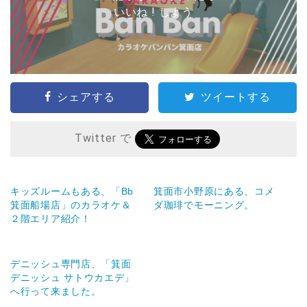
いいね ! しよう
シェアする
ツイートする
Twitter で
キッズルームもある、「Bb
箕面市小野原にある、コメ
箕面船場店」のカラオケ＆
ダ珈琲でモーニング。
２階エリア紹介！
デニッシュ専門店、「箕面
デニッシュ サトウカエデ」
へ行って来ました。