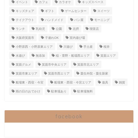
イベント
カフェ
カラオケ
キッズスペース
キッズチェア
ギフト
ゲームセンター
スイーツ
テイクアウト
ハンドメイド
パン屋
モーニング
ランチ
乳幼児
公園
北摂
喫茶店
大阪府箕面市
子連れOK
室内遊び場
小野原西・小野原東エリア
川遊び
手土産
桜井
水遊び
無添加
稲・萱野・船場西エリア
箕面エリア
箕面グルメ
箕面市中央エリア
箕面市北エリア
箕面市東エリア
箕面市西エリア
粟生外院・粟生新家
船場東・西宿・今宮
船場東・西宿・今宮エリア
遊具
雑貨
雨の日のおでかけ
駐車場あり
駐車場無料
facebook