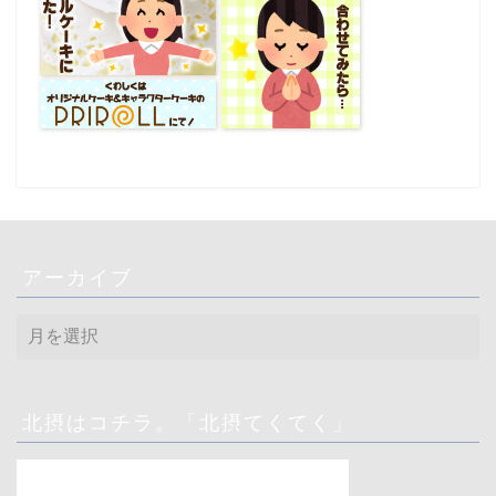
アーカイブ
ア
ー
カ
イ
ブ
北摂はコチラ。「北摂てくてく」