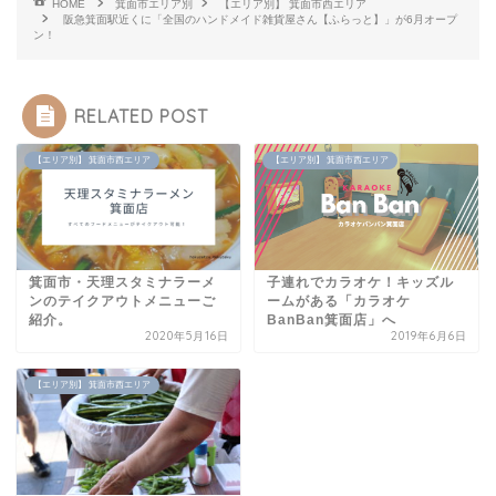
HOME
箕面市エリア別
【エリア別】 箕面市西エリア
阪急箕面駅近くに「全国のハンドメイド雑貨屋さん【ふらっと】」が6月オープ
ン！
RELATED POST
【エリア別】 箕面市西エリア
【エリア別】 箕面市西エリア
箕面市・天理スタミナラーメ
子連れでカラオケ！キッズル
ンのテイクアウトメニューご
ームがある「カラオケ
紹介。
BanBan箕面店」へ
2020年5月16日
2019年6月6日
【エリア別】 箕面市西エリア