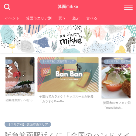
箕面mikke
イベント
箕面市エリア別
買う
遊ぶ
食べる
。
市西エリア
【エリア別】 箕面市西エリア
【エリア別】箕面市中央エ
子連れでカラオケ！キッズルームがある
箕面公園昆虫館」へ行っ
「カラオケBanBa...
箕面市のカフェで美味
「merci kitch...
【エリア別】 箕面市西エリア
阪急箕面駅近くに「全国のハンドメイ