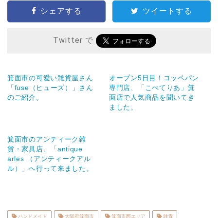
シェアする
ツイートする
Twitter で
箕面市の可愛い雑貨屋さん
オープン5日目！コッペパン
「fuse（ヒューズ）」さん
専門店、「こぺてりあ」箕
のご紹介。
面店で人気商品を聞いてき
ました。
箕面市のアンティーク雑
貨・家具店、「antique
arles （アンティークアル
ル）」へ行って来ました。
ハンドメイド
大阪府箕面市
箕面市西エリア
雑貨