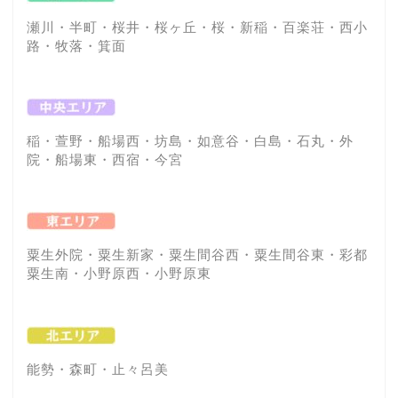
瀬川・半町・桜井・桜ヶ丘・桜・新稲・百楽荘・西小
路・牧落・箕面
稲・萱野・船場西・坊島・如意谷・白島・石丸・外
院・船場東・西宿・今宮
粟生外院・粟生新家・粟生間谷西・粟生間谷東・彩都
粟生南・小野原西・小野原東
能勢・森町・止々呂美