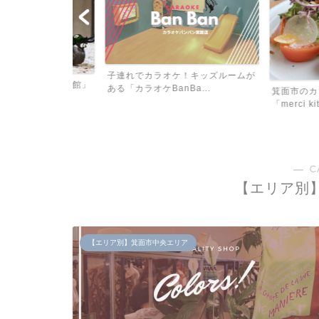
子連れでカラオケ！キッズルームが
面公園昆虫館」
ある「カラオケBanBa...
箕面市のカフェで
「merci kitch...
― C
【エリア別
【エリア別】箕面市中央エリア