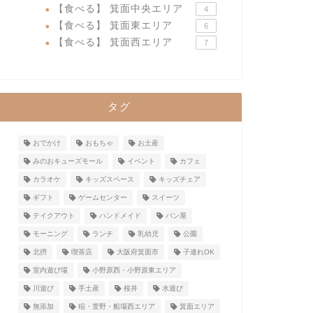
【食べる】 箕面中央エリア
4
【食べる】 箕面東エリア
6
【食べる】 箕面西エリア
7
タグ
おでかけ
おもちゃ
お土産
みのおキューズモール
イベント
カフェ
カラオケ
キッズスペース
キッズチェア
ギフト
ゲームセンター
スイーツ
テイクアウト
ハンドメイド
パン屋
モーニング
ランチ
乳幼児
公園
北摂
喫茶店
大阪府箕面市
子連れOK
室内遊び場
小野原西・小野原東エリア
川遊び
手土産
桜井
水遊び
無添加
稲・萱野・船場西エリア
箕面エリア