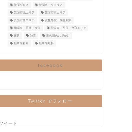
箕面グルメ
箕面市中央エリア
箕面市北エリア
箕面市東エリア
箕面市西エリア
粟生外院・粟生新家
船場東・西宿・今宮
船場東・西宿・今宮エリア
遊具
雑貨
雨の日のおでかけ
駐車場あり
駐車場無料
facebook
Twitter でフォロー
ツイート