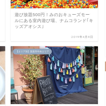
遊び放題500円！みのおキューズモー
ルにある室内遊び場、ナムコランド｢キ
ッズアオシス｣
日
2019年4月8日
【エリア別】箕面市中央エリア