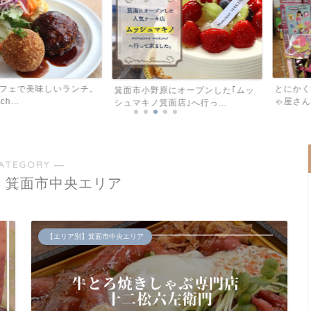
とにかくおもち
美味しいランチ。
箕面市小野原にオープンした｢ムッ
ゃ屋さんの倉庫」
シュマキノ箕面店｣へ行っ...
ATEGORY ―
】箕面市中央エリア
【エリア別】箕面市中央エリア