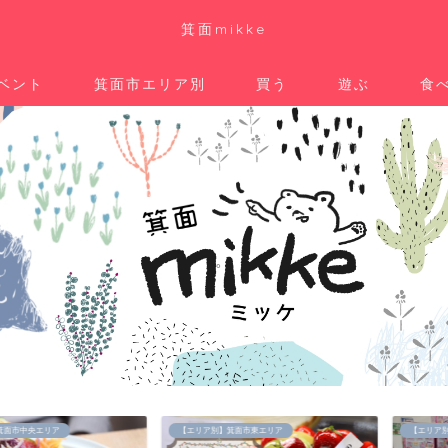
箕面mikke
ベント
箕面市エリア別
買う
遊ぶ
食
。
リア
【エリア別】箕面市東エリア
【エリア別】箕面市中