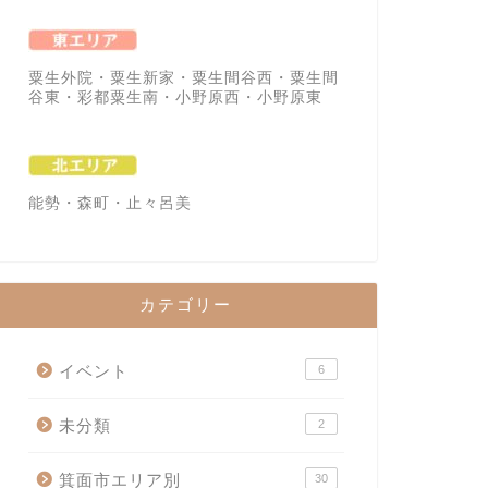
粟生外院・粟生新家・粟生間谷西・粟生間
谷東・彩都粟生南・小野原西・小野原東
能勢・森町・止々呂美
カテゴリー
イベント
6
未分類
2
箕面市エリア別
30