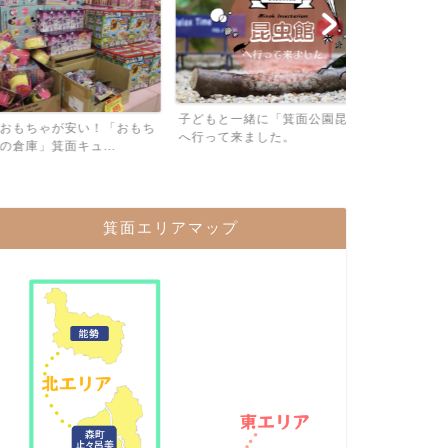
子連れでカラ
子どもと一緒に「箕面公園昆虫館」
ある「カラオケB
ゃが安い！「おもち
へ行って来ました。
箕面キュ...
箕面エリアマップ