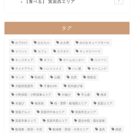
【食べる】 箕面西エリア
7
タグ
おでかけ
おもちゃ
お土産
みのおキューズモール
イベント
カフェ
カラオケ
キッズスペース
キッズチェア
ギフト
ゲームセンター
スイーツ
テイクアウト
ハンドメイド
パン屋
モーニング
ランチ
乳幼児
公園
北摂
喫茶店
大阪府箕面市
子連れOK
室内遊び場
小野原西・小野原東エリア
川遊び
手土産
桜井
水遊び
無添加
稲・萱野・船場西エリア
箕面エリア
箕面グルメ
箕面市中央エリア
箕面市北エリア
箕面市東エリア
箕面市西エリア
粟生外院・粟生新家
船場東・西宿・今宮
船場東・西宿・今宮エリア
遊具
雑貨