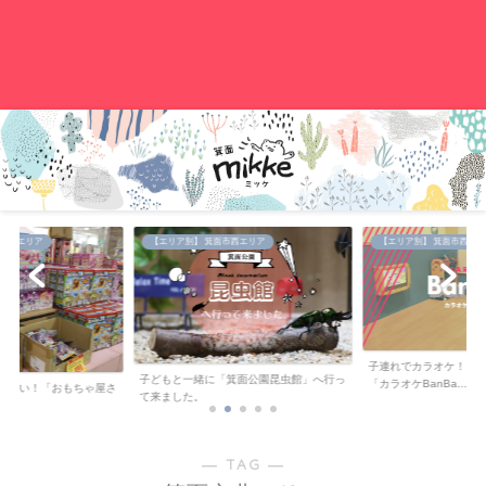
。
中央エリア
【エリア別】 箕面市西エリア
【エリア別】 箕面市西エリ
子連れでカラオケ！キ
子どもと一緒に「箕面公園昆虫館」へ行っ
「カラオケBanBa...
が安い！「おもちゃ屋さ
て来ました。
..
― TAG ―