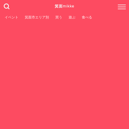
箕面mikke
イベント
箕面市エリア別
買う
遊ぶ
食べる