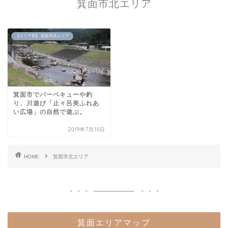
箕面市北エリア
【エリア別】 箕面市北エリア
箕面市でバーベキューや釣
り、川遊び「止々呂美ふれあ
い広場」の自然で遊ぶ。
2019年7月10日
HOME
箕面市北エリア
箕面エリアマップ