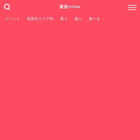
箕面mikke
イベント
箕面市エリア別
買う
遊ぶ
食べる