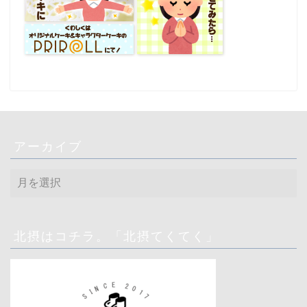
アーカイブ
ア
ー
カ
イ
ブ
北摂はコチラ。「北摂てくてく」