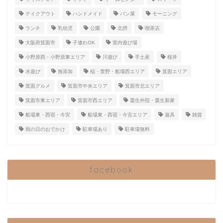
テイクアウト
ハンドメイド
パン屋
モーニング
ランチ
乳幼児
公園
北摂
喫茶店
大阪府箕面市
子連れOK
室内遊び場
小野原西・小野原東エリア
川遊び
手土産
桜井
水遊び
無添加
稲・萱野・船場西エリア
箕面エリア
箕面グルメ
箕面市中央エリア
箕面市北エリア
箕面市東エリア
箕面市西エリア
粟生外院・粟生新家
船場東・西宿・今宮
船場東・西宿・今宮エリア
遊具
雑貨
雨の日のおでかけ
駐車場あり
駐車場無料
facebook