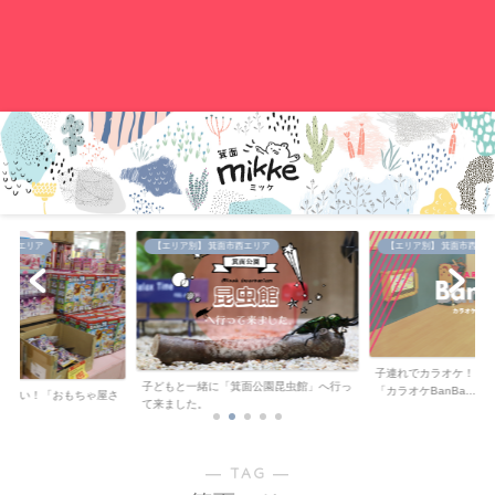
。
中央エリア
【エリア別】 箕面市西エリア
【エリア別】 箕面市西エリ
子連れでカラオケ！キ
子どもと一緒に「箕面公園昆虫館」へ行っ
「カラオケBanBa...
が安い！「おもちゃ屋さ
て来ました。
..
― TAG ―