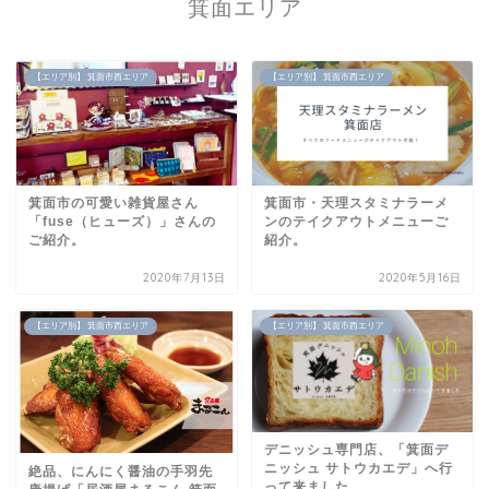
箕面エリア
【エリア別】 箕面市西エリア
【エリア別】 箕面市西エリア
箕面市の可愛い雑貨屋さん
箕面市・天理スタミナラーメ
「fuse（ヒューズ）」さんの
ンのテイクアウトメニューご
ご紹介。
紹介。
2020年7月13日
2020年5月16日
【エリア別】 箕面市西エリア
【エリア別】 箕面市西エリア
デニッシュ専門店、「箕面デ
ニッシュ サトウカエデ」へ行
絶品、にんにく醤油の手羽先
って来ました。