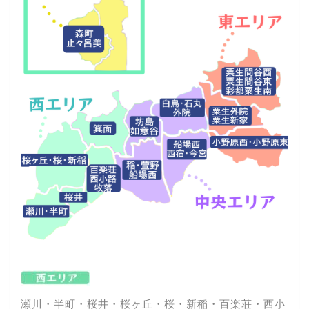
瀬川・半町・桜井・桜ヶ丘・桜・新稲・百楽荘・西小