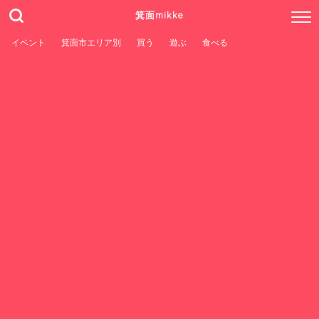
箕面mikke
イベント
箕面市エリア別
買う
遊ぶ
食べる