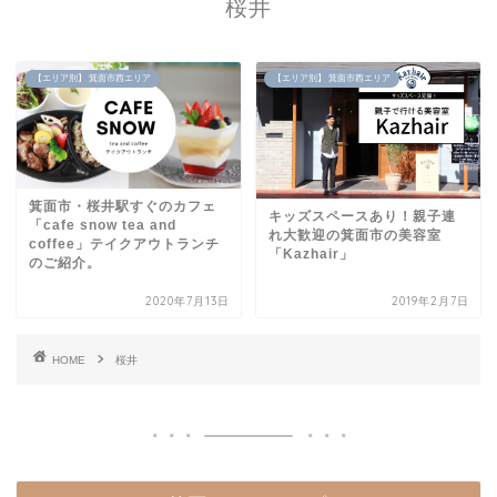
桜井
【エリア別】 箕面市西エリア
【エリア別】 箕面市西エリア
箕面市・桜井駅すぐのカフェ
キッズスペースあり！親子連
「cafe snow tea and
れ大歓迎の箕面市の美容室
coffee」テイクアウトランチ
「Kazhair」
のご紹介。
2020年7月13日
2019年2月7日
HOME
桜井