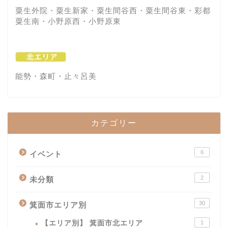
粟生外院・粟生新家・粟生間谷西・粟生間谷東・彩都
粟生南・小野原西・小野原東
能勢・森町・止々呂美
カテゴリー
6
イベント
2
未分類
30
箕面市エリア別
【エリア別】 箕面市北エリア
1