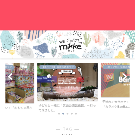
。
中央エリア
【エリア別】 箕面市西エリア
【エリア別】 箕面市西エリ
子連れでカラオケ！キ
子どもと一緒に「箕面公園昆虫館」へ行っ
「カラオケBanBa...
が安い！「おもちゃ屋さ
て来ました。
..
― TAG ―