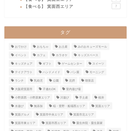
【食べる】 箕面西エリア
7
タグ
おでかけ
おもちゃ
お土産
みのおキューズモール
イベント
カフェ
カラオケ
キッズスペース
キッズチェア
ギフト
ゲームセンター
スイーツ
テイクアウト
ハンドメイド
パン屋
モーニング
ランチ
乳幼児
公園
北摂
喫茶店
大阪府箕面市
子連れOK
室内遊び場
小野原西・小野原東エリア
川遊び
手土産
桜井
水遊び
無添加
稲・萱野・船場西エリア
箕面エリア
箕面グルメ
箕面市中央エリア
箕面市北エリア
箕面市東エリア
箕面市西エリア
粟生外院・粟生新家