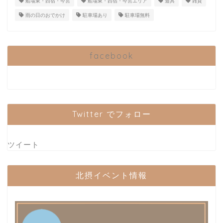
船場東・西宿・今宮
船場東・西宿・今宮エリア
遊具
雑貨
雨の日のおでかけ
駐車場あり
駐車場無料
facebook
Twitter でフォロー
ツイート
北摂イベント情報