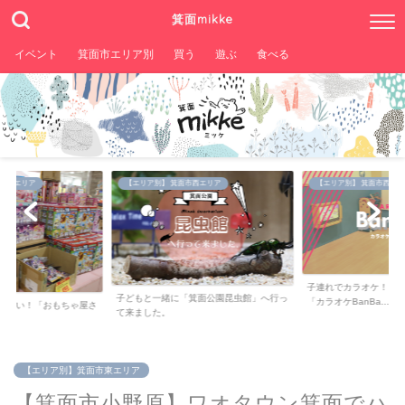
箕面mikke
イベント
箕面市エリア別
買う
遊ぶ
食べる
。
【エリア別】 箕面市西エリア
【エリア別】 箕面市西エリア
【エリ
子連れでカラオケ！キッズルームがある
どもと一緒に「箕面公園昆虫館」へ行っ
「カラオケBanBa...
箕面市
来ました。
「merci k
【エリア別】箕面市東エリア
【箕面市小野原】ワオタウン箕面でハ