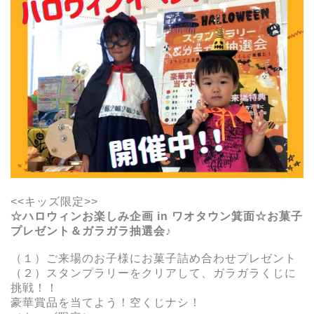
<<キッズ限定>>
☆ハロウィンお楽しみ企画 in ワオタウン箕面☆
お菓子
プレゼント＆ガラガラ抽選会♪
（１）ご来場のお子様にお菓子詰め合わせプレゼント
（２）スタンプラリーをクリアして、ガラガラくじに
挑戦！！
豪華賞品を当てよう！空くじナシ！