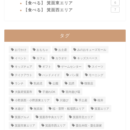
【食べる】 箕面東エリア
6
【食べる】 箕面西エリア
7
タグ
おでかけ
おもちゃ
お土産
みのおキューズモール
イベント
カフェ
カラオケ
キッズスペース
キッズチェア
ギフト
ゲームセンター
スイーツ
テイクアウト
ハンドメイド
パン屋
モーニング
ランチ
乳幼児
公園
北摂
喫茶店
大阪府箕面市
子連れOK
室内遊び場
小野原西・小野原東エリア
川遊び
手土産
桜井
水遊び
無添加
稲・萱野・船場西エリア
箕面エリア
箕面グルメ
箕面市中央エリア
箕面市北エリア
箕面市東エリア
箕面市西エリア
粟生外院・粟生新家