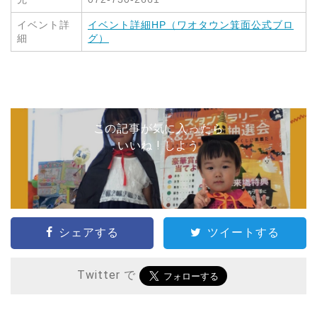
イベント詳
イベント詳細HP（ワオタウン箕面公式ブロ
細
グ）
この記事が気に入ったら
いいね ! しよう
シェアする
ツイートする
Twitter で