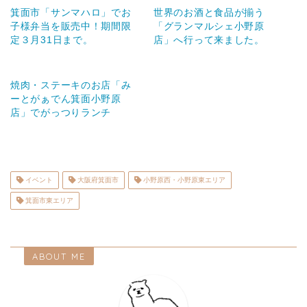
箕面市「サンマハロ」でお
世界のお酒と食品が揃う
子様弁当を販売中！期間限
「グランマルシェ小野原
定３月31日まで。
店」へ行って来ました。
焼肉・ステーキのお店「み
ーとがぁでん箕面小野原
店」でがっつりランチ
イベント
大阪府箕面市
小野原西・小野原東エリア
箕面市東エリア
ABOUT ME