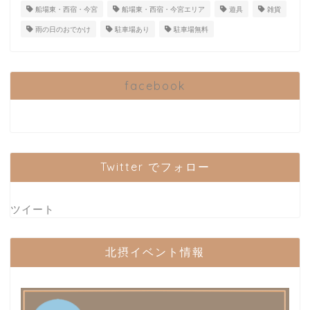
船場東・西宿・今宮
船場東・西宿・今宮エリア
遊具
雑貨
雨の日のおでかけ
駐車場あり
駐車場無料
facebook
Twitter でフォロー
ツイート
北摂イベント情報