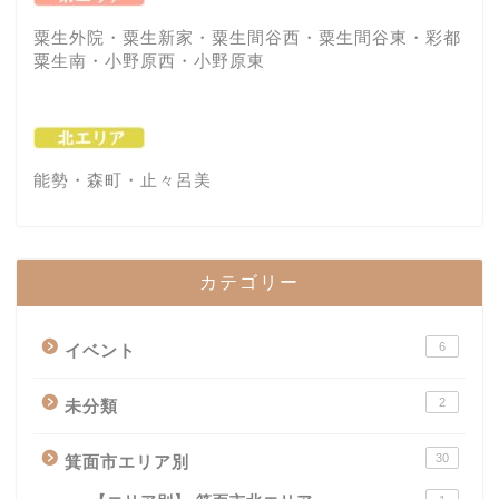
粟生外院・粟生新家・粟生間谷西・粟生間谷東・彩都
粟生南・小野原西・小野原東
能勢・森町・止々呂美
カテゴリー
6
イベント
2
未分類
30
箕面市エリア別