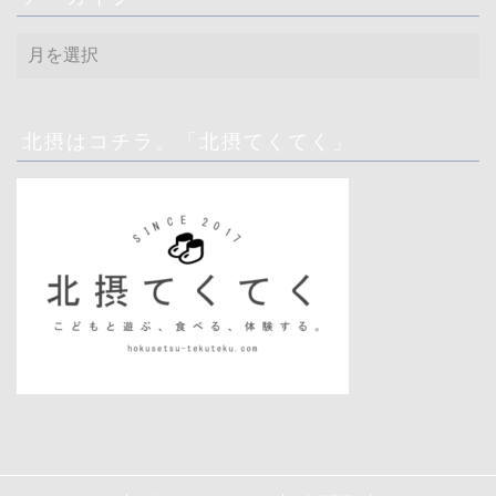
ア
ー
カ
イ
ブ
北摂はコチラ。「北摂てくてく」