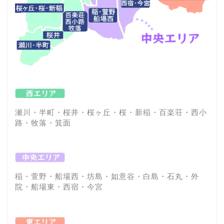
瀬川・半町・桜井・桜ヶ丘・桜・新稲・百楽荘・西小
路・牧落・箕面
稲・萱野・船場西・坊島・如意谷・白島・石丸・外
院・船場東・西宿・今宮