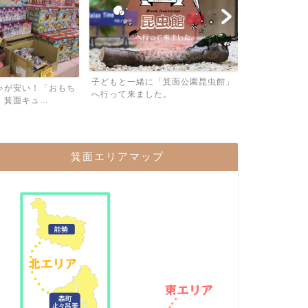
子連れでカラ
子どもと一緒に「箕面公園昆虫館」
ある「カラオケB
ゃが安い！「おもち
へ行って来ました。
箕面キュ...
箕面エリアマップ