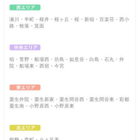
瀬川・半町・桜井・桜ヶ丘・桜・新稲・百楽荘・西小
路・牧落・箕面
稲・萱野・船場西・坊島・如意谷・白島・石丸・外
院・船場東・西宿・今宮
粟生外院・粟生新家・粟生間谷西・粟生間谷東・彩都
粟生南・小野原西・小野原東
能勢・森町・止々呂美