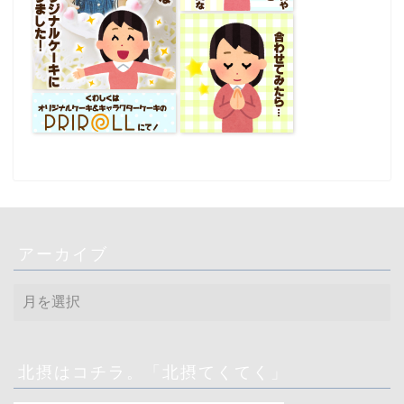
アーカイブ
ア
ー
カ
イ
ブ
北摂はコチラ。「北摂てくてく」