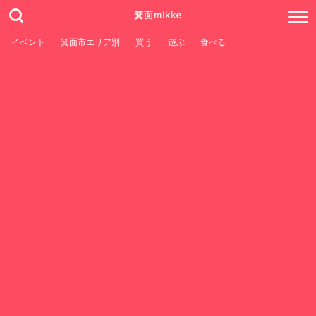
箕面mikke
イベント
箕面市エリア別
買う
遊ぶ
食べる