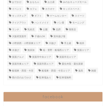
おでかけ
おもちゃ
お土産
みのおキューズモール
イベント
カフェ
カラオケ
キッズスペース
キッズチェア
ギフト
ゲームセンター
スイーツ
テイクアウト
ハンドメイド
パン屋
モーニング
ランチ
乳幼児
公園
北摂
喫茶店
大阪府箕面市
子連れOK
室内遊び場
小野原西・小野原東エリア
川遊び
手土産
桜井
水遊び
無添加
稲・萱野・船場西エリア
箕面エリア
箕面グルメ
箕面市中央エリア
箕面市北エリア
箕面市東エリア
箕面市西エリア
粟生外院・粟生新家
船場東・西宿・今宮
船場東・西宿・今宮エリア
遊具
雑貨
雨の日のおでかけ
駐車場あり
駐車場無料
facebook