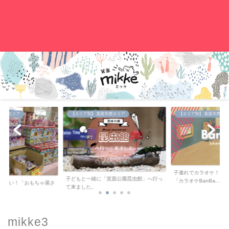
。
中央エリア
【エリア別】 箕面市西エリア
【エリア別】 箕面市西エリ
子連れでカラオケ！キ
子どもと一緒に「箕面公園昆虫館」へ行っ
「カラオケBanBa...
が安い！「おもちゃ屋さ
て来ました。
..
mikke3