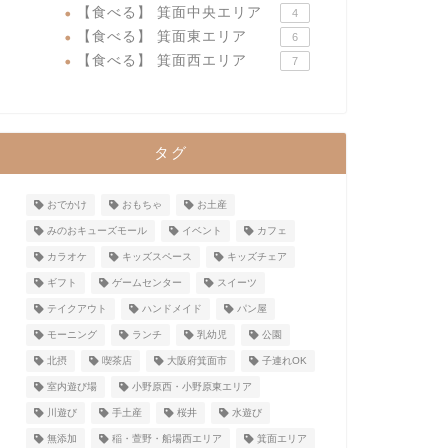
【食べる】 箕面中央エリア
4
【食べる】 箕面東エリア
6
【食べる】 箕面西エリア
7
タグ
おでかけ
おもちゃ
お土産
みのおキューズモール
イベント
カフェ
カラオケ
キッズスペース
キッズチェア
ギフト
ゲームセンター
スイーツ
テイクアウト
ハンドメイド
パン屋
モーニング
ランチ
乳幼児
公園
北摂
喫茶店
大阪府箕面市
子連れOK
室内遊び場
小野原西・小野原東エリア
川遊び
手土産
桜井
水遊び
無添加
稲・萱野・船場西エリア
箕面エリア