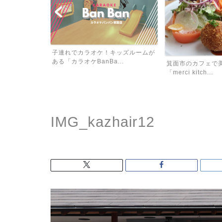
子連れでカラオケ！キッズルームが
面公園昆虫館」
ある「カラオケBanBa...
箕面市のカフェで
「merci kitch...
IMG_kazhair12