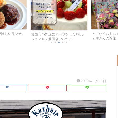
とにかくおもち
美味しいランチ。
箕面市小野原にオープンした｢ムッ
ゃ屋さんの倉庫」
シュマキノ箕面店｣へ行っ...
2019年1月26日