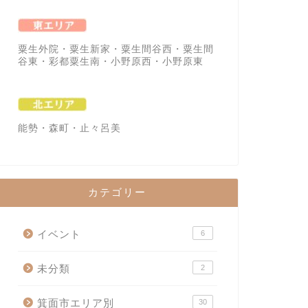
粟生外院・粟生新家・粟生間谷西・粟生間
谷東・彩都粟生南・小野原西・小野原東
能勢・森町・止々呂美
カテゴリー
イベント
6
未分類
2
箕面市エリア別
30