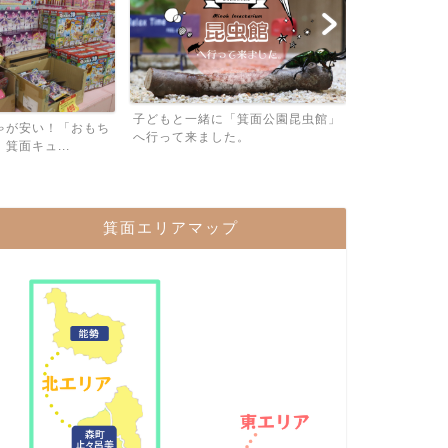
子連れでカラ
子どもと一緒に「箕面公園昆虫館」
ある「カラオケB
ゃが安い！「おもち
へ行って来ました。
箕面キュ...
箕面エリアマップ