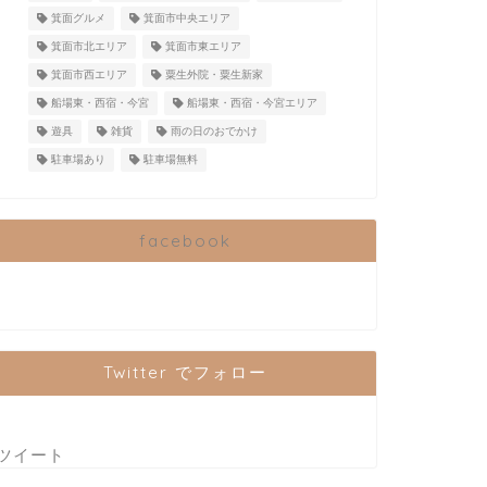
箕面グルメ
箕面市中央エリア
箕面市北エリア
箕面市東エリア
箕面市西エリア
粟生外院・粟生新家
船場東・西宿・今宮
船場東・西宿・今宮エリア
遊具
雑貨
雨の日のおでかけ
駐車場あり
駐車場無料
facebook
Twitter でフォロー
ツイート