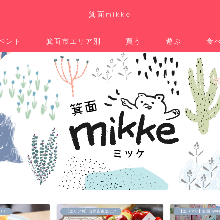
箕面mikke
ベント
箕面市エリア別
買う
遊ぶ
食
。
リア
【エリア別】箕面市東エリア
【エリア別】箕面市中