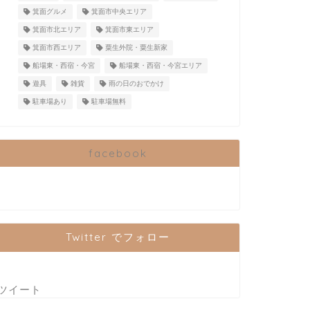
箕面グルメ
箕面市中央エリア
箕面市北エリア
箕面市東エリア
箕面市西エリア
粟生外院・粟生新家
船場東・西宿・今宮
船場東・西宿・今宮エリア
遊具
雑貨
雨の日のおでかけ
駐車場あり
駐車場無料
facebook
Twitter でフォロー
ツイート