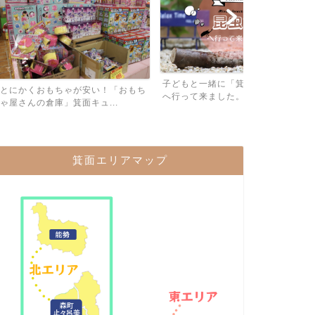
子連れでカラ
子どもと一緒に「箕面公園昆虫館」
ある「カラオケB
ゃが安い！「おもち
へ行って来ました。
箕面キュ...
箕面エリアマップ