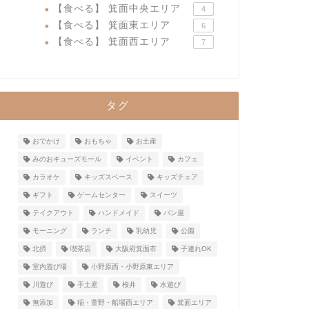
【食べる】 箕面中央エリア
4
【食べる】 箕面東エリア
6
【食べる】 箕面西エリア
7
タグ
おでかけ
おもちゃ
お土産
みのおキューズモール
イベント
カフェ
カラオケ
キッズスペース
キッズチェア
ギフト
ゲームセンター
スイーツ
テイクアウト
ハンドメイド
パン屋
モーニング
ランチ
乳幼児
公園
北摂
喫茶店
大阪府箕面市
子連れOK
室内遊び場
小野原西・小野原東エリア
川遊び
手土産
桜井
水遊び
無添加
稲・萱野・船場西エリア
箕面エリア