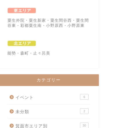
粟生外院・粟生新家・粟生間谷西・粟生間
谷東・彩都粟生南・小野原西・小野原東
能勢・森町・止々呂美
カテゴリー
イベント
6
未分類
2
箕面市エリア別
30