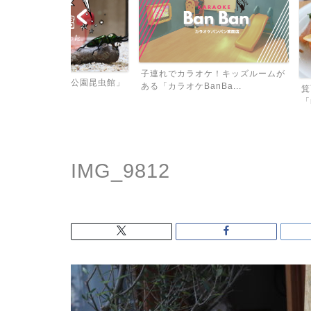
子連れでカラオケ！キッズルームが
面公園昆虫館」
ある「カラオケBanBa...
箕面市のカフェで
「merci kitch...
IMG_9812