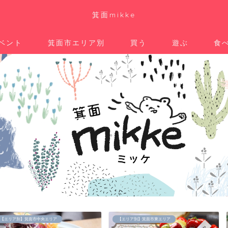
箕面mikke
ベント
箕面市エリア別
買う
遊ぶ
食
。
リア
【エリア別】箕面市東エリア
【エリア別】箕面市中