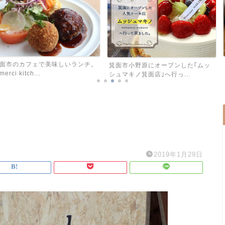
とにかくおもち
美味しいランチ。
箕面市小野原にオープンした｢ムッ
ゃ屋さんの倉庫」
シュマキノ箕面店｣へ行っ...
2019年1月29日