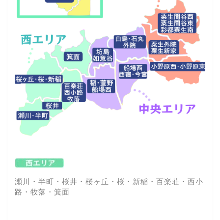
瀬川・半町・桜井・桜ヶ丘・桜・新稲・百楽荘・西小
路・牧落・箕面