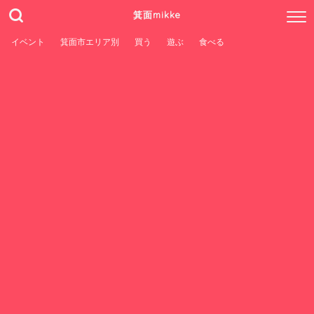
箕面mikke
イベント
箕面市エリア別
買う
遊ぶ
食べる