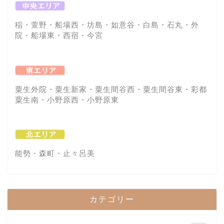
稲・萱野・船場西・坊島・如意谷・白島・石丸・外
院・船場東・西宿・今宮
粟生外院・粟生新家・粟生間谷西・粟生間谷東・彩都
粟生南・小野原西・小野原東
能勢・森町・止々呂美
カテゴリー