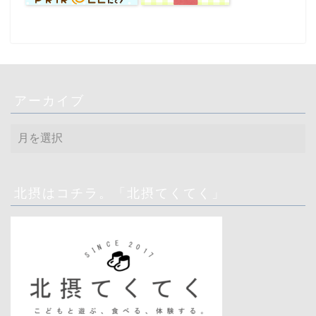
アーカイブ
ア
ー
カ
イ
ブ
北摂はコチラ。「北摂てくてく」