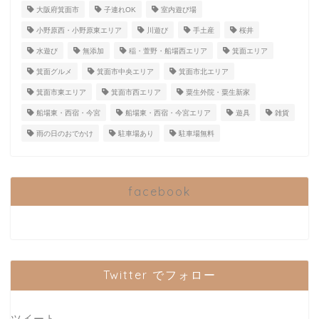
大阪府箕面市
子連れOK
室内遊び場
小野原西・小野原東エリア
川遊び
手土産
桜井
水遊び
無添加
稲・萱野・船場西エリア
箕面エリア
箕面グルメ
箕面市中央エリア
箕面市北エリア
箕面市東エリア
箕面市西エリア
粟生外院・粟生新家
船場東・西宿・今宮
船場東・西宿・今宮エリア
遊具
雑貨
雨の日のおでかけ
駐車場あり
駐車場無料
facebook
Twitter でフォロー
ツイート