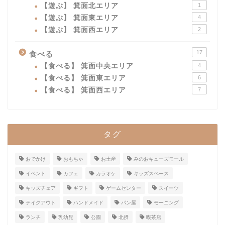
【遊ぶ】 箕面北エリア
1
【遊ぶ】 箕面東エリア
4
【遊ぶ】 箕面西エリア
2
17
食べる
【食べる】 箕面中央エリア
4
【食べる】 箕面東エリア
6
【食べる】 箕面西エリア
7
タグ
おでかけ
おもちゃ
お土産
みのおキューズモール
イベント
カフェ
カラオケ
キッズスペース
キッズチェア
ギフト
ゲームセンター
スイーツ
テイクアウト
ハンドメイド
パン屋
モーニング
ランチ
乳幼児
公園
北摂
喫茶店