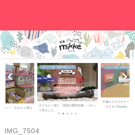
。
中央エリア
【エリア別】 箕面市西エリア
【エリア別】 箕面市西エリ
子連れでカラオケ！キ
子どもと一緒に「箕面公園昆虫館」へ行っ
「カラオケBanBa...
が安い！「おもちゃ屋さ
て来ました。
..
IMG_7504