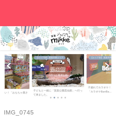
。
中央エリア
【エリア別】 箕面市西エリア
【エリア別】 箕面市西エリ
子連れでカラオケ！キ
子どもと一緒に「箕面公園昆虫館」へ行っ
「カラオケBanBa...
が安い！「おもちゃ屋さ
て来ました。
..
IMG_0745