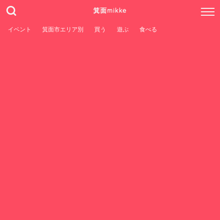
箕面mikke
イベント
箕面市エリア別
買う
遊ぶ
食べる