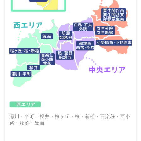
瀬川・半町・桜井・桜ヶ丘・桜・新稲・百楽荘・西小
路・牧落・箕面