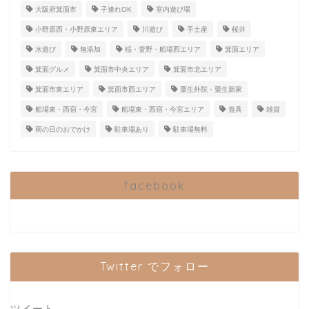
大阪府箕面市
子連れOK
室内遊び場
小野原西・小野原東エリア
川遊び
手土産
桜井
水遊び
無添加
稲・萱野・船場西エリア
箕面エリア
箕面グルメ
箕面市中央エリア
箕面市北エリア
箕面市東エリア
箕面市西エリア
粟生外院・粟生新家
船場東・西宿・今宮
船場東・西宿・今宮エリア
遊具
雑貨
雨の日のおでかけ
駐車場あり
駐車場無料
facebook
Twitter でフォロー
ツイート