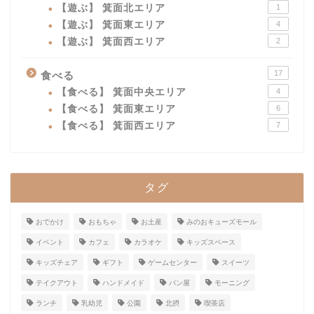
【遊ぶ】 箕面北エリア
1
【遊ぶ】 箕面東エリア
4
【遊ぶ】 箕面西エリア
2
17
食べる
【食べる】 箕面中央エリア
4
【食べる】 箕面東エリア
6
【食べる】 箕面西エリア
7
タグ
おでかけ
おもちゃ
お土産
みのおキューズモール
イベント
カフェ
カラオケ
キッズスペース
キッズチェア
ギフト
ゲームセンター
スイーツ
テイクアウト
ハンドメイド
パン屋
モーニング
ランチ
乳幼児
公園
北摂
喫茶店