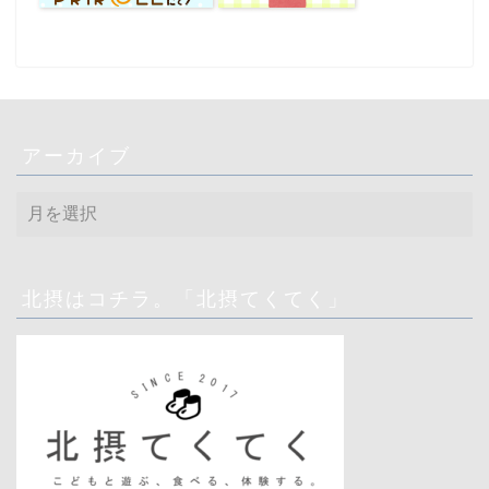
アーカイブ
ア
ー
カ
イ
ブ
北摂はコチラ。「北摂てくてく」