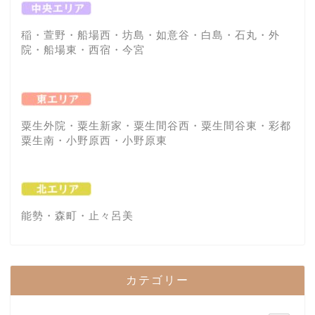
稲・萱野・船場西・坊島・如意谷・白島・石丸・外
院・船場東・西宿・今宮
粟生外院・粟生新家・粟生間谷西・粟生間谷東・彩都
粟生南・小野原西・小野原東
能勢・森町・止々呂美
カテゴリー