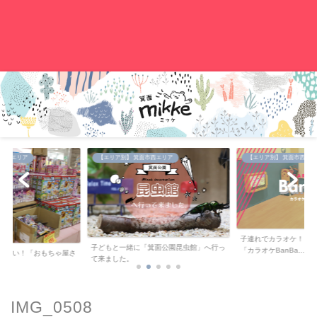
。
中央エリア
【エリア別】 箕面市西エリア
【エリア別】 箕面市西エリ
子連れでカラオケ！キ
子どもと一緒に「箕面公園昆虫館」へ行っ
「カラオケBanBa...
が安い！「おもちゃ屋さ
て来ました。
..
IMG_0508