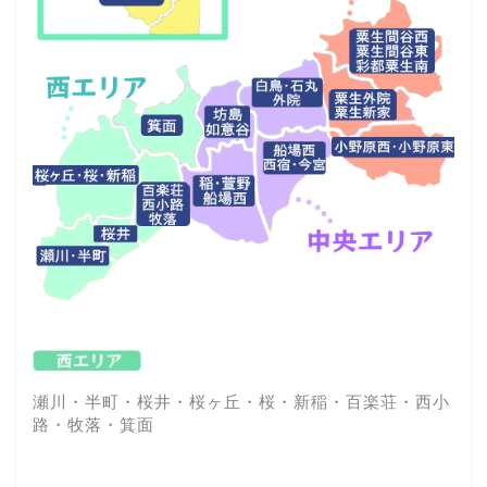
瀬川・半町・桜井・桜ヶ丘・桜・新稲・百楽荘・西小
路・牧落・箕面