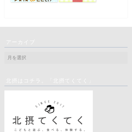
アーカイブ
ア
ー
カ
イ
ブ
北摂はコチラ。「北摂てくてく」