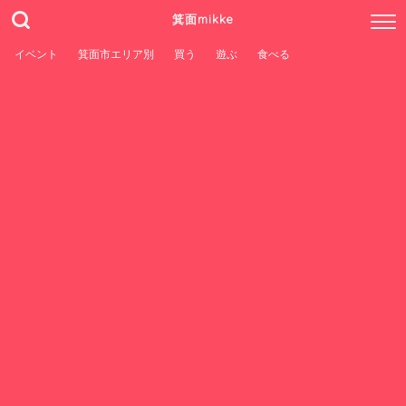
箕面mikke
イベント
箕面市エリア別
買う
遊ぶ
食べる