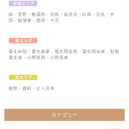
稲・萱野・船場西・坊島・如意谷・白島・石丸・外
院・船場東・西宿・今宮
粟生外院・粟生新家・粟生間谷西・粟生間谷東・彩都
粟生南・小野原西・小野原東
能勢・森町・止々呂美
カテゴリー