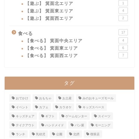
【遊ぶ】 箕面北エリア
1
【遊ぶ】 箕面東エリア
4
【遊ぶ】 箕面西エリア
2
17
食べる
【食べる】 箕面中央エリア
4
【食べる】 箕面東エリア
6
【食べる】 箕面西エリア
7
タグ
おでかけ
おもちゃ
お土産
みのおキューズモール
イベント
カフェ
カラオケ
キッズスペース
キッズチェア
ギフト
ゲームセンター
スイーツ
テイクアウト
ハンドメイド
パン屋
モーニング
ランチ
乳幼児
公園
北摂
喫茶店