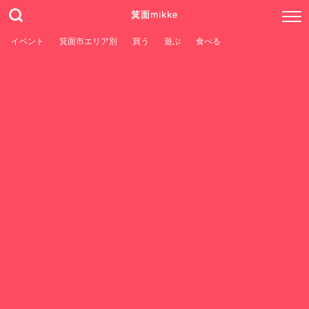
箕面mikke
イベント
箕面市エリア別
買う
遊ぶ
食べる