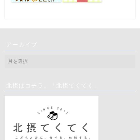
アーカイブ
ア
ー
カ
イ
ブ
北摂はコチラ。「北摂てくてく」