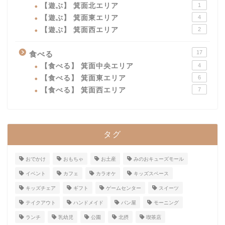
【遊ぶ】 箕面北エリア
1
【遊ぶ】 箕面東エリア
4
【遊ぶ】 箕面西エリア
2
17
食べる
【食べる】 箕面中央エリア
4
【食べる】 箕面東エリア
6
【食べる】 箕面西エリア
7
タグ
おでかけ
おもちゃ
お土産
みのおキューズモール
イベント
カフェ
カラオケ
キッズスペース
キッズチェア
ギフト
ゲームセンター
スイーツ
テイクアウト
ハンドメイド
パン屋
モーニング
ランチ
乳幼児
公園
北摂
喫茶店