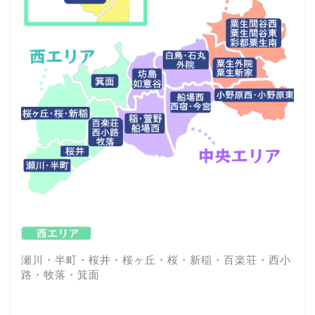
瀬川・半町・桜井・桜ヶ丘・桜・新稲・百楽荘・西小
路・牧落・箕面