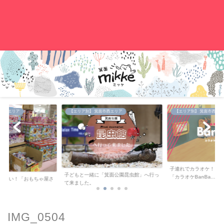
。
中央エリア
【エリア別】 箕面市西エリア
【エリア別】 箕面市西エリ
子連れでカラオケ！キ
子どもと一緒に「箕面公園昆虫館」へ行っ
「カラオケBanBa...
が安い！「おもちゃ屋さ
て来ました。
..
IMG_0504