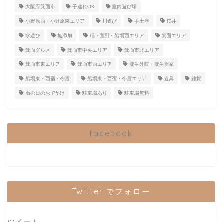
大阪府箕面市
子連れOK
室内遊び場
小野原西・小野原東エリア
川遊び
手土産
桜井
水遊び
無添加
稲・萱野・船場西エリア
箕面エリア
箕面グルメ
箕面市中央エリア
箕面市北エリア
箕面市東エリア
箕面市西エリア
粟生外院・粟生新家
船場東・西宿・今宮
船場東・西宿・今宮エリア
遊具
雑貨
雨の日のおでかけ
駐車場あり
駐車場無料
facebook
Twitter でフォロー
ツイート