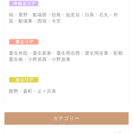
稲・萱野・船場西・坊島・如意谷・白島・石丸・外
院・船場東・西宿・今宮
粟生外院・粟生新家・粟生間谷西・粟生間谷東・彩都
粟生南・小野原西・小野原東
能勢・森町・止々呂美
カテゴリー