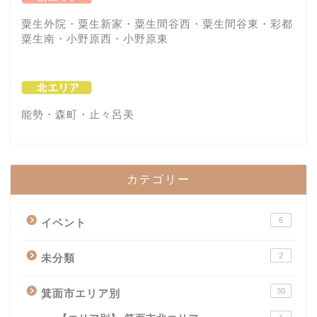
粟生外院・粟生新家・粟生間谷西・粟生間谷東・彩都
粟生南・小野原西・小野原東
能勢・森町・止々呂美
カテゴリー
6
イベント
2
未分類
30
箕面市エリア別