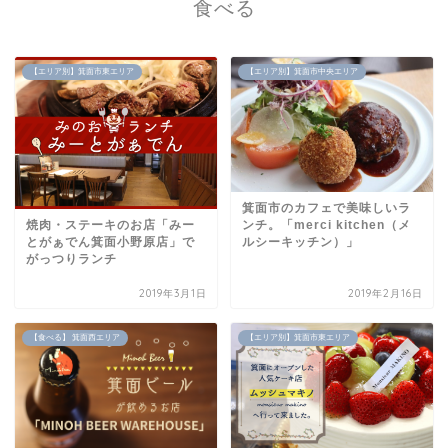
食べる
【エリア別】箕面市東エリア
【エリア別】箕面市中央エリア
箕面市のカフェで美味しいラ
焼肉・ステーキのお店「みー
ンチ。「merci kitchen（メ
とがぁでん箕面小野原店」で
ルシーキッチン）」
がっつりランチ
2019年3月1日
2019年2月16日
【食べる】 箕面西エリア
【エリア別】箕面市東エリア