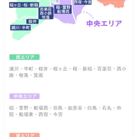
瀬川・半町・桜井・桜ヶ丘・桜・新稲・百楽荘・西小
路・牧落・箕面
稲・萱野・船場西・坊島・如意谷・白島・石丸・外
院・船場東・西宿・今宮