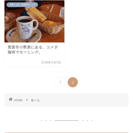
【食べる】 箕面東エリア
箕面市小野原にある、コメダ
珈琲でモーニング。
2018年3月5日
1
2
HOME
食べる