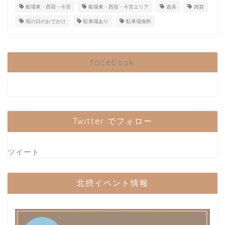
船場東・西宿・今宮
船場東・西宿・今宮エリア
遊具
雑貨
雨の日のおでかけ
駐車場あり
駐車場無料
facebook
Twitter でフォロー
ツイート
北摂イベント情報