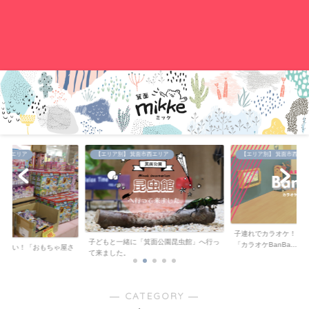
。
中央エリア
【エリア別】 箕面市西エリア
【エリア別】 箕面市西エリ
子連れでカラオケ！キ
子どもと一緒に「箕面公園昆虫館」へ行っ
「カラオケBanBa...
が安い！「おもちゃ屋さ
て来ました。
..
― CATEGORY ―