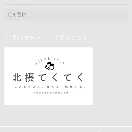
ア
ー
カ
イ
ブ
北摂はコチラ。「北摂てくてく」