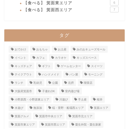
【食べる】 箕面東エリア
6
【食べる】 箕面西エリア
7
タグ
おでかけ
おもちゃ
お土産
みのおキューズモール
イベント
カフェ
カラオケ
キッズスペース
キッズチェア
ギフト
ゲームセンター
スイーツ
テイクアウト
ハンドメイド
パン屋
モーニング
ランチ
乳幼児
公園
北摂
喫茶店
大阪府箕面市
子連れOK
室内遊び場
小野原西・小野原東エリア
川遊び
手土産
桜井
水遊び
無添加
稲・萱野・船場西エリア
箕面エリア
箕面グルメ
箕面市中央エリア
箕面市北エリア
箕面市東エリア
箕面市西エリア
粟生外院・粟生新家