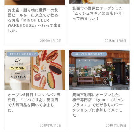
箕面市小野原にオープンした
お土産・贈り物に世界一の箕
｢ムッシュマキノ箕面店｣へ行
面ビールを！出来立てが飲め
って来ました！
るお店「MINOH BEER
WAREHOUSE」へ行って来ま
した。
2019年1月15日
2018年11月6日
【食べる】 箕面東エリア
【エリア別】箕面市東エリア
オープン5日目！コッペパン専
箕面市彩都にオープンした、
門店、「こぺてりあ」箕面店
梅干専門店「kyun＋（キュン
で人気商品を聞いてきまし
プラス）」でピザ作りのワー
た。
クショップに参加して来まし
た！
2018年8月15日
2018年5月8日